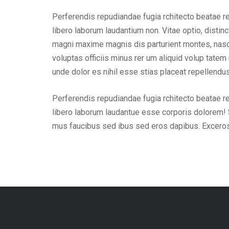
Perferendis repudiandae fugia rchitecto beatae r
libero laborum laudantium non. Vitae optio, dist
magni maxime magnis dis parturient montes, nascet
voluptas officiis minus rer um aliquid volup tat
unde dolor es nihil esse stias placeat repellend
Perferendis repudiandae fugia rchitecto beatae r
libero laborum laudantue esse corporis dolorem! 
mus faucibus sed ibus sed eros dapibus. Excero