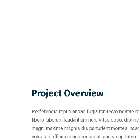
Project Overview
Perferendis repudiandae fugia rchitecto beatae r
libero laborum laudantium non. Vitae optio, dist
magni maxime magnis dis parturient montes, nascet
voluptas officiis minus rer um aliquid volup tat