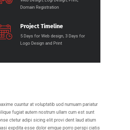
Web Design, Logi Design, Print,
Domain Registration
Project Timeline
5 Days for Web design, 3 Days for
Logo Design and Print
maxime cuuntur at voluptatib uod numuam pariatur
ilique fugiat autem nostrum ullam cum est sunt
e ctetur adipi sicing elit provi dent laud atium
uasi expdita esse dolor emque porro perspi ciatis