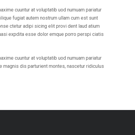
maxime cuuntur at voluptatib uod numuam pariatur
ilique fugiat autem nostrum ullam cum est sunt
e ctetur adipi sicing elit provi dent laud atium
uasi expdita esse dolor emque porro perspi ciatis
maxime cuuntur at voluptatib uod numuam pariatur
 magnis dis parturient montes, nascetur ridiculus