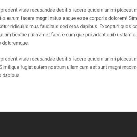
eprederit vitae recusandae debitis facere quidem animi placeat 
inctio earum facere magni natus eaque esse corporis dolorem! Sim
ur ridiculus mus faucibus sed eros dapibus. Excepturi quos cons
em ullam beatae nulla amet facere cum que provident quib usdam q
us doloremque.
eprederit vitae recusandae debitis facere quidem animi placeat 
Similique fugiat autem nostrum ullam cum est sunt magni maxime
s dapibus.