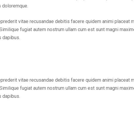
us doloremque.
eprederit vitae recusandae debitis facere quidem animi placeat 
Similique fugiat autem nostrum ullam cum est sunt magni maxime
s dapibus.
eprederit vitae recusandae debitis facere quidem animi placeat 
Similique fugiat autem nostrum ullam cum est sunt magni maxime
s dapibus.