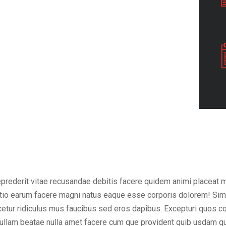
eprederit vitae recusandae debitis facere quidem animi placeat 
inctio earum facere magni natus eaque esse corporis dolorem! Sim
ur ridiculus mus faucibus sed eros dapibus. Excepturi quos cons
em ullam beatae nulla amet facere cum que provident quib usdam q