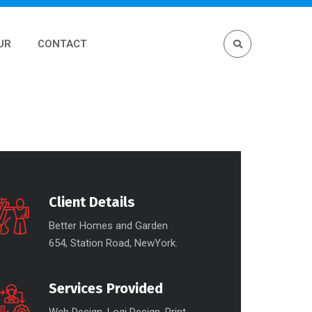
UR
CONTACT
Client Details
Better Homes and Garden
654, Station Road, NewYork.
Services Provided